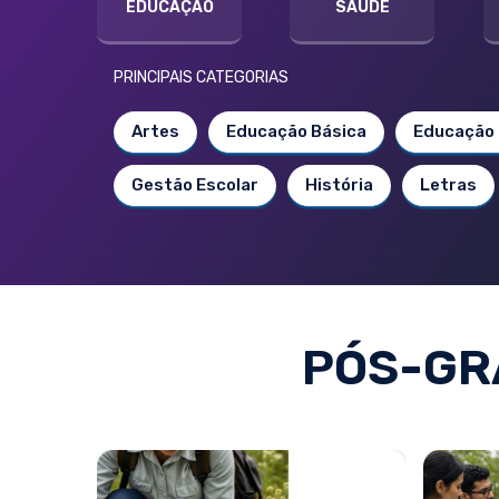
EDUCAÇÃO
SAÚDE
PRINCIPAIS CATEGORIAS
Artes
Educação Básica
Educação 
Gestão Escolar
História
Letras
PÓS-GR