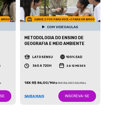
M AMIGO
GANHE 2 POS PARA VOCE +1 PARA UM AMIGO
COM VIDEOAULAS
METODOLOGIA DO ENSINO DE
GEOGRAFIA E MEIO AMBIENTE
LATO SENSU
100% EAD
360 A 720H
S
2 A 12 MESES
18X R$ 86,00/Mês
s
18X R$ 387,00/Mês
-SE
INSCREVA-SE
SAIBA MAIS