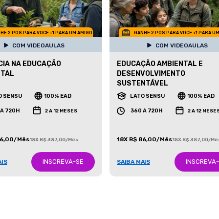
HE 2 POS PARA VOCE +1 PARA UM AMIGO
GANHE 2 POS PARA VOCE +1 PARA U
COM VIDEOAULAS
COM VIDEOAULAS
IA NA EDUCAÇÃO
EDUCAÇÃO AMBIENTAL E
NTAL
DESENVOLVIMENTO
SUSTENTÁVEL
O SENSU
100% EAD
LATO SENSU
100% EAD
 A 720H
360 A 720H
2 A 12 MESES
2 A 12 MESE
86,00/Mês
18X R$ 86,00/Mês
18X R$ 387,00/Mês
18X R$ 387,00/Mê
INSCREVA-SE
INSCREVA
AIS
SAIBA MAIS