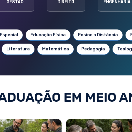
GESTÃO
DIREITO
ENGENHARIA
Especial
Educação Física
Ensino a Distância
Literatura
Matemática
Pedagogia
Teolog
ADUAÇÃO EM MEIO A