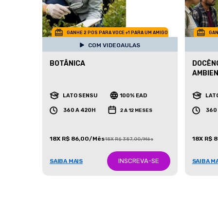
GANHE 2 POS PARA VOCE +1 PARA UM AMIGO
GAN
COM VIDEOAULAS
BOTÂNICA
DOCÊNC
AMBIE
LATO SENSU
100% EAD
LAT
360 A 420H
360
2 A 12 MESES
18X R$ 86,00/Mês
18X R$ 
18X R$ 387,00/Mês
INSCREVA-SE
SAIBA MAIS
SAIBA M