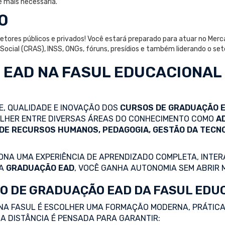
é mais necessária.
O
 setores públicos e privados! Você estará preparado para atuar no Merc
a Social (CRAS), INSS, ONGs, fóruns, presídios e também liderando o 
 EAD
NA FASUL EDUCACIONAL
DE, QUALIDADE E INOVAÇÃO DOS
CURSOS DE GRADUAÇÃO 
COLHER ENTRE DIVERSAS ÁREAS DO CONHECIMENTO COMO
A
 DE RECURSOS HUMANOS, PEDAGOGIA, GESTÃO DA TECN
NA UMA EXPERIÊNCIA DE APRENDIZADO COMPLETA, INTERA
 A
GRADUAÇÃO EAD
, VOCÊ GANHA AUTONOMIA SEM ABRIR 
O DE GRADUAÇÃO EAD DA FASUL EDU
NA FASUL É ESCOLHER UMA FORMAÇÃO MODERNA, PRÁTICA
A DISTÂNCIA É PENSADA PARA GARANTIR: