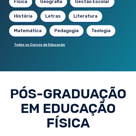
Física
Geografia
Gestão Escolar
História
Letras
Literatura
Matemática
Pedagogia
Teologia
Todos os Cursos de Educação
PÓS-GRADUAÇÃO
EM EDUCAÇÃO
FÍSICA