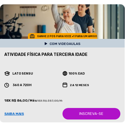
GANHE 2 POS PARA VOCE +1 PARA UM AMIGO
COM VIDEOAULAS
ATIVIDADE FÍSICA PARA TERCEIRA IDADE
LATO SENSU
100% EAD
360 A 720H
2 A 12 MESES
18X R$ 86,00/Mês
18X R$ 387,00/Mês
INSCREVA-SE
SAIBA MAIS