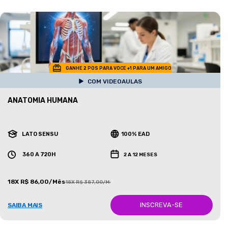
GANHE 2 POS PARA VOCE +1 PARA UM AMIGO
COM VIDEOAULAS
ANATOMIA HUMANA
LATO SENSU
100% EAD
360 A 720H
2 A 12 MESES
18X R$ 86,00/Mês
18X R$ 387,00/Mês
INSCREVA-SE
SAIBA MAIS