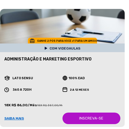
GANHE 2 POS PARA VOCE +1 PARA UM AMIGO
COM VIDEOAULAS
ADMINISTRAÇÃO E MARKETING ESPORTIVO
LATO SENSU
100% EAD
360 A 720H
2 A 12 MESES
18X R$ 86,00/Mês
18X R$ 387,00/Mês
INSCREVA-SE
SAIBA MAIS