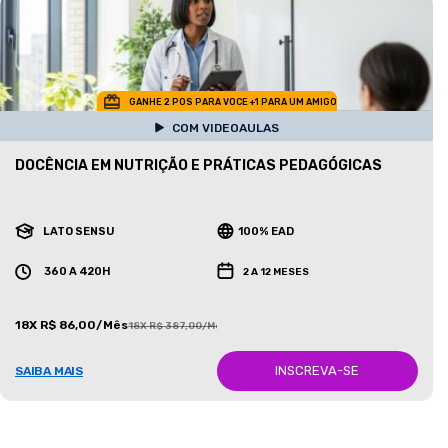
GANHE 2 POS PARA VOCE +1 PARA UM AMIGO
COM VIDEOAULAS
DOCÊNCIA EM NUTRIÇÃO E PRÁTICAS PEDAGÓGICAS
LATO SENSU
100% EAD
360 A 420H
2 A 12 MESES
18X R$ 86,00/Mês
18X R$ 387,00/Mês
INSCREVA-SE
SAIBA MAIS