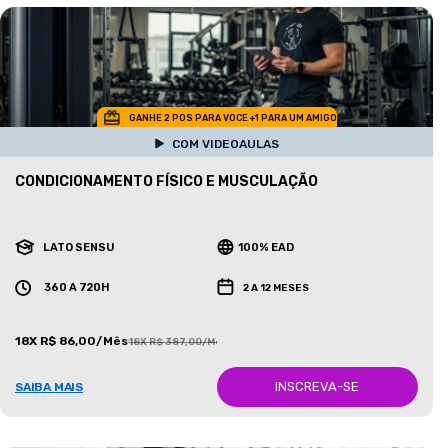
GANHE 2 POS PARA VOCE +1 PARA UM AMIGO
COM VIDEOAULAS
CONDICIONAMENTO FÍSICO E MUSCULAÇÃO
LATO SENSU
100% EAD
360 A 720H
2 A 12 MESES
18X R$ 86,00/Mês
18X R$ 387,00/Mês
INSCREVA-SE
SAIBA MAIS