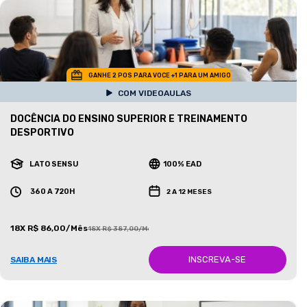
GANHE 2 POS PARA VOCE +1 PARA UM AMIGO
COM VIDEOAULAS
DOCÊNCIA DO ENSINO SUPERIOR E TREINAMENTO
DESPORTIVO
LATO SENSU
100% EAD
360 A 720H
2 A 12 MESES
18X R$ 86,00/Mês
18X R$ 387,00/Mês
INSCREVA-SE
SAIBA MAIS